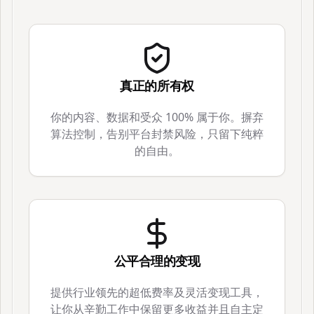
真正的所有权
你的内容、数据和受众 100% 属于你。摒弃
算法控制，告别平台封禁风险，只留下纯粹
的自由。
公平合理的变现
提供行业领先的超低费率及灵活变现工具，
让你从辛勤工作中保留更多收益并且自主定