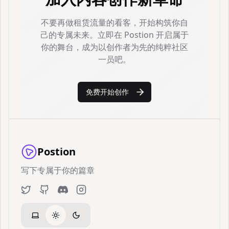
不要再做租赁流量的看客，开始构筑你自
己的专属未来。立即在 Postion 开启属于
你的舞台，成为以创作者为先的纯粹社区
一员吧。
免费开始创作
Postion
写下专属于你的篇章
Twitter
GitHub
Discord
Instagram