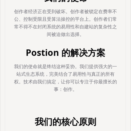
创作者经济正在受到破坏。创作者被锁定在费率不
公、控制受限且受算法操控的平台上。创作者们常
常不得不在封闭系统的易用性和自建站的复杂性之
间被迫做出选择。
Postion 的解决方案
我们的使命就是终结这种妥协。我们提供强大的一
站式生态系统，完美结合了易用性与真正的所有
权。技术由我们搞定，让你可以专注于你最擅长的
事：创作。
我们的核心原则