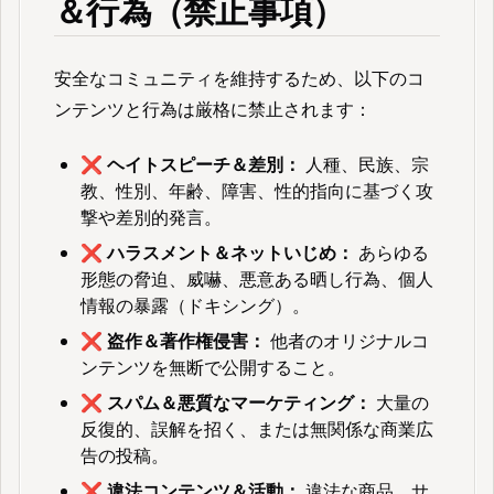
＆行為（禁止事項）
安全なコミュニティを維持するため、以下のコ
ンテンツと行為は厳格に禁止されます：
❌
ヘイトスピーチ＆差別：
人種、民族、宗
教、性別、年齢、障害、性的指向に基づく攻
撃や差別的発言。
❌
ハラスメント＆ネットいじめ：
あらゆる
形態の脅迫、威嚇、悪意ある晒し行為、個人
情報の暴露（ドキシング）。
❌
盗作＆著作権侵害：
他者のオリジナルコ
ンテンツを無断で公開すること。
❌
スパム＆悪質なマーケティング：
大量の
反復的、誤解を招く、または無関係な商業広
告の投稿。
❌
違法コンテンツ＆活動：
違法な商品、サ