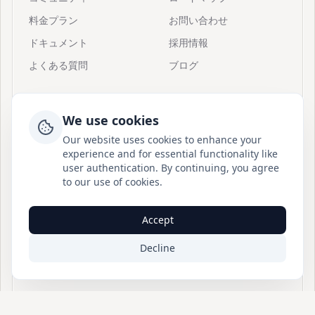
料金プラン
お問い合わせ
ドキュメント
採用情報
よくある質問
ブログ
リソース
サポート
We use cookies
招待
Postionについて
Our website uses cookies to enhance your
クイックスタート
Discordに参加
experience and for essential functionality like
user authentication. By continuing, you agree
Postionとは
BuouUI
to our use of cookies.
ダッシュボードガイド
サイトマップ
パブリックAPIガイド
Accept
ブログRSS
Decline
© Postion
2026
— BuouTech Inc.
運営情報
アクセシビリティ
プライバシーポリシー
利用規約