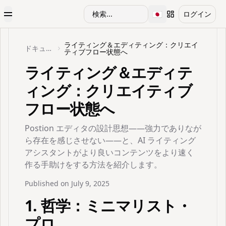
🇯🇵
検索...
ログイン
Toggle Menu
Toggle language
ライティング＆エディティング：クリエイ
ドキュメント
ティブフロー状態へ
ライティング＆エディテ
ィング：クリエイティブ
フロー状態へ
Postion エディタの設計思想——強力でありなが
ら存在を感じさせない——と、AI ライティング
アシスタントがより良いコンテンツをより速く
作る手助けをする方法を紹介します。
Published on
July 9, 2025
1. 哲学：ミニマリスト・
プロ